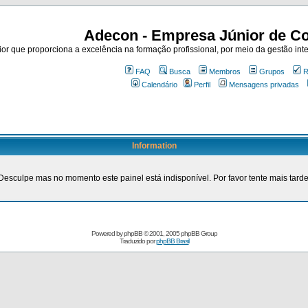
Adecon - Empresa Júnior de Co
r que proporciona a excelência na formação profissional, por meio da gestão inte
FAQ
Busca
Membros
Grupos
R
Calendário
Perfil
Mensagens privadas
Information
Desculpe mas no momento este painel está indisponível. Por favor tente mais tarde
Powered by
phpBB
© 2001, 2005 phpBB Group
Traduzido por
phpBB Brasil