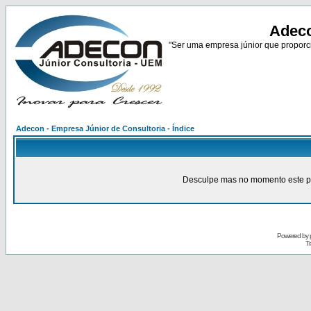
Adeco
"Ser uma empresa júnior que proporci
Adecon - Empresa Júnior de Consultoria - Índice
Desculpe mas no momento este pain
Powered by
Tr