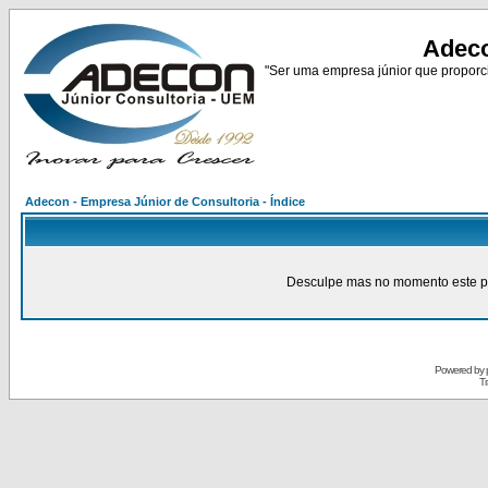
Adeco
"Ser uma empresa júnior que proporci
Adecon - Empresa Júnior de Consultoria - Índice
Desculpe mas no momento este pain
Powered by
Tr