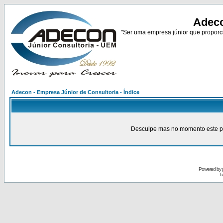
Adeco
"Ser uma empresa júnior que proporci
Adecon - Empresa Júnior de Consultoria - Índice
Desculpe mas no momento este pain
Powered by
Tr