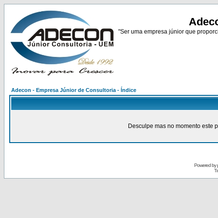
Adeco
"Ser uma empresa júnior que proporci
Adecon - Empresa Júnior de Consultoria - Índice
Desculpe mas no momento este pain
Powered by
Tr