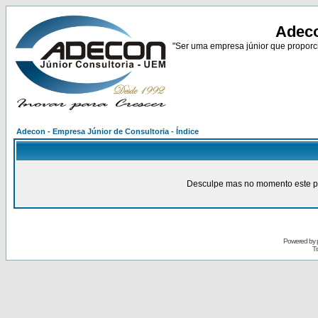
Adeco
"Ser uma empresa júnior que proporci
Adecon - Empresa Júnior de Consultoria - Índice
Desculpe mas no momento este pain
Powered by
Tr