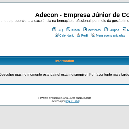
Adecon - Empresa Júnior de Co
r que proporciona a excelência na formação profissional, por meio da gestão inte
FAQ
Busca
Membros
Grupos
R
Calendário
Perfil
Mensagens privadas
Information
Desculpe mas no momento este painel está indisponível. Por favor tente mais tarde
Powered by
phpBB
© 2001, 2005 phpBB Group
Traduzido por
phpBB Brasil