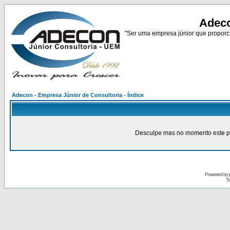
Adeco
"Ser uma empresa júnior que proporci
Adecon - Empresa Júnior de Consultoria - Índice
Desculpe mas no momento este pain
Powered by
Tr