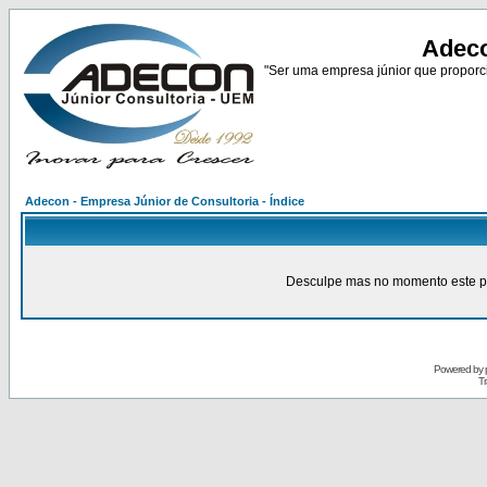
Adeco
"Ser uma empresa júnior que proporci
Adecon - Empresa Júnior de Consultoria - Índice
Desculpe mas no momento este pain
Powered by
Tr