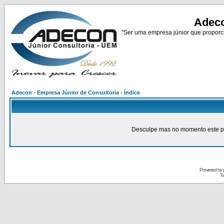
Adeco
"Ser uma empresa júnior que proporci
Adecon - Empresa Júnior de Consultoria - Índice
Desculpe mas no momento este pain
Powered by
Tr