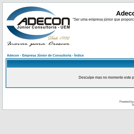
Adeco
"Ser uma empresa júnior que proporci
Adecon - Empresa Júnior de Consultoria - Índice
Desculpe mas no momento este pain
Powered by
Tr