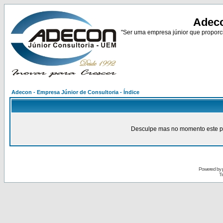
Adeco
"Ser uma empresa júnior que proporci
Adecon - Empresa Júnior de Consultoria - Índice
Desculpe mas no momento este pain
Powered by
Tr