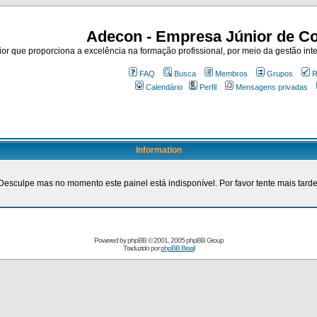
Adecon - Empresa Júnior de Co
r que proporciona a excelência na formação profissional, por meio da gestão inte
FAQ
Busca
Membros
Grupos
R
Calendário
Perfil
Mensagens privadas
Information
Desculpe mas no momento este painel está indisponível. Por favor tente mais tarde
Powered by
phpBB
© 2001, 2005 phpBB Group
Traduzido por
phpBB Brasil