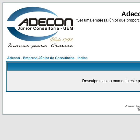
Adeco
"Ser uma empresa júnior que proporci
Adecon - Empresa Júnior de Consultoria - Índice
Desculpe mas no momento este pain
Powered by
Tr