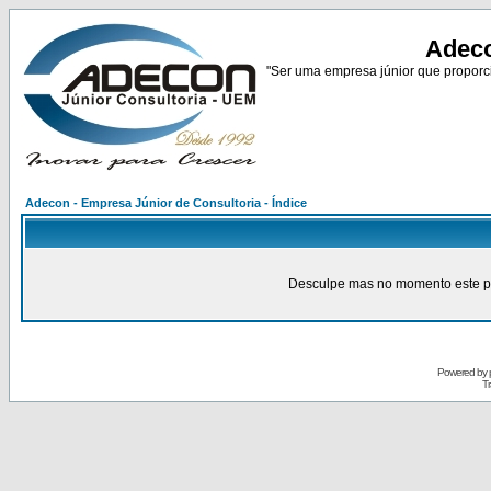
Adeco
"Ser uma empresa júnior que proporci
Adecon - Empresa Júnior de Consultoria - Índice
Desculpe mas no momento este pain
Powered by
Tr