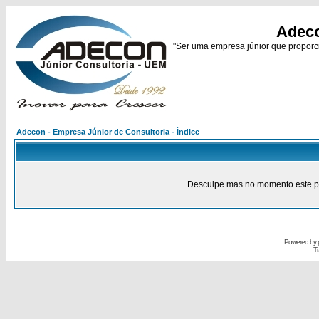
Adeco
"Ser uma empresa júnior que proporci
Adecon - Empresa Júnior de Consultoria - Índice
Desculpe mas no momento este pain
Powered by
Tr