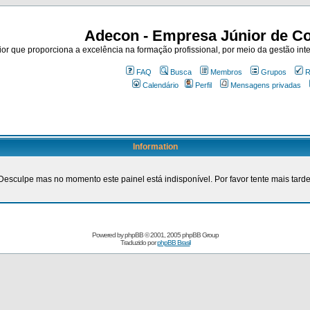
Adecon - Empresa Júnior de Co
r que proporciona a excelência na formação profissional, por meio da gestão inte
FAQ
Busca
Membros
Grupos
R
Calendário
Perfil
Mensagens privadas
Information
Desculpe mas no momento este painel está indisponível. Por favor tente mais tarde
Powered by
phpBB
© 2001, 2005 phpBB Group
Traduzido por
phpBB Brasil