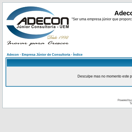
Adeco
"Ser uma empresa júnior que proporci
Adecon - Empresa Júnior de Consultoria - Índice
Desculpe mas no momento este pain
Powered by
Tr