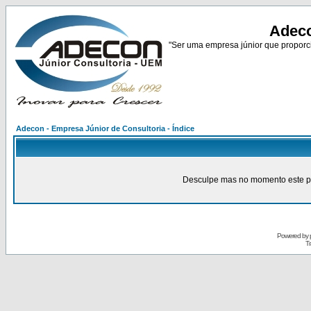
Adeco
"Ser uma empresa júnior que proporci
Adecon - Empresa Júnior de Consultoria - Índice
Desculpe mas no momento este pain
Powered by
Tr