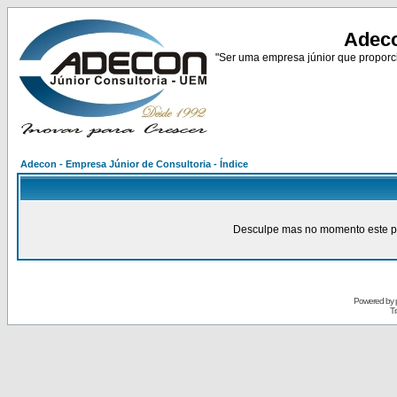
Adeco
"Ser uma empresa júnior que proporci
Adecon - Empresa Júnior de Consultoria - Índice
Desculpe mas no momento este pain
Powered by
Tr