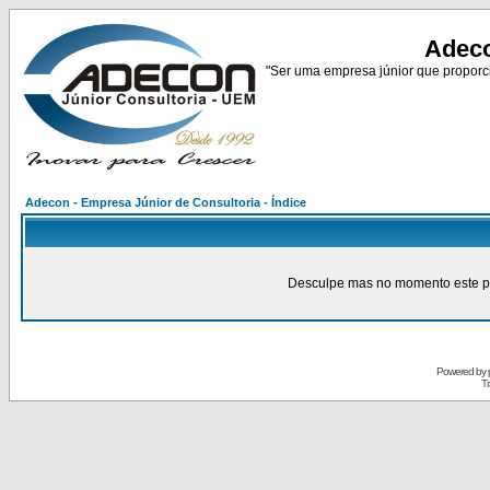
Adeco
"Ser uma empresa júnior que proporci
Adecon - Empresa Júnior de Consultoria - Índice
Desculpe mas no momento este pain
Powered by
Tr