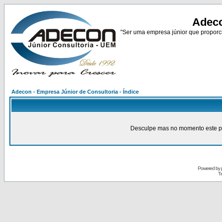
Adeco
"Ser uma empresa júnior que proporci
Adecon - Empresa Júnior de Consultoria - Índice
Desculpe mas no momento este pain
Powered by
Tr