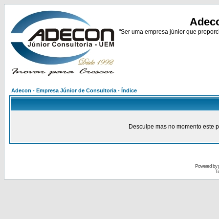
Adeco
"Ser uma empresa júnior que proporci
Adecon - Empresa Júnior de Consultoria - Índice
Desculpe mas no momento este pain
Powered by
Tr