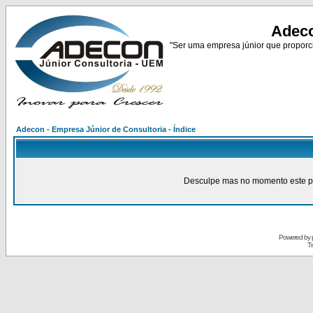
Adeco
"Ser uma empresa júnior que proporci
Adecon - Empresa Júnior de Consultoria - Índice
Desculpe mas no momento este pain
Powered by
Tr