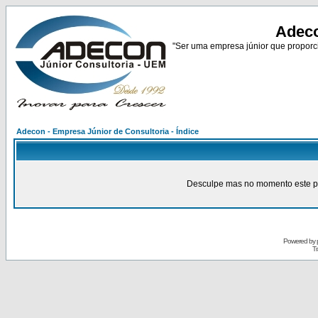
Adeco
"Ser uma empresa júnior que proporci
Adecon - Empresa Júnior de Consultoria - Índice
Desculpe mas no momento este pain
Powered by
Tr