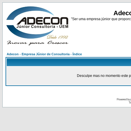
Adeco
"Ser uma empresa júnior que proporci
Adecon - Empresa Júnior de Consultoria - Índice
Desculpe mas no momento este pain
Powered by
Tr