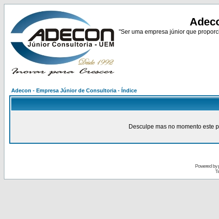
Adeco
"Ser uma empresa júnior que proporci
Adecon - Empresa Júnior de Consultoria - Índice
Desculpe mas no momento este pain
Powered by
Tr