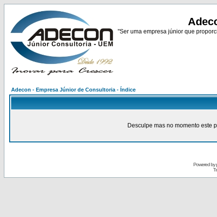
Adeco
"Ser uma empresa júnior que proporci
Adecon - Empresa Júnior de Consultoria - Índice
Desculpe mas no momento este pain
Powered by
Tr