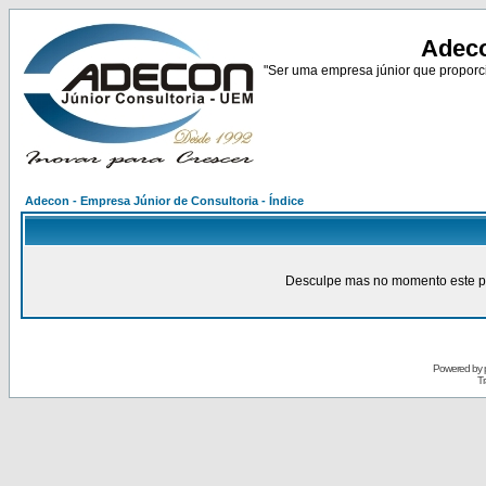
Adeco
"Ser uma empresa júnior que proporci
Adecon - Empresa Júnior de Consultoria - Índice
Desculpe mas no momento este pain
Powered by
Tr