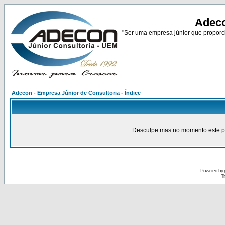
Adeco
"Ser uma empresa júnior que proporci
Adecon - Empresa Júnior de Consultoria - Índice
Desculpe mas no momento este pain
Powered by
Tr