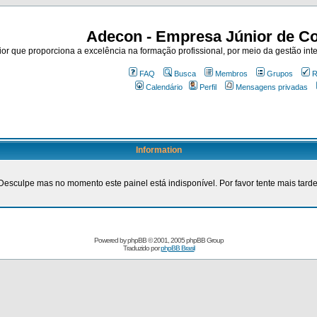
Adecon - Empresa Júnior de Co
r que proporciona a excelência na formação profissional, por meio da gestão inte
FAQ
Busca
Membros
Grupos
R
Calendário
Perfil
Mensagens privadas
Information
Desculpe mas no momento este painel está indisponível. Por favor tente mais tarde
Powered by
phpBB
© 2001, 2005 phpBB Group
Traduzido por
phpBB Brasil