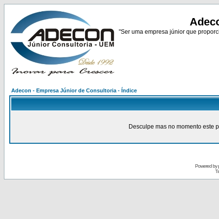
Adeco
"Ser uma empresa júnior que proporci
Adecon - Empresa Júnior de Consultoria - Índice
Desculpe mas no momento este pain
Powered by
Tr