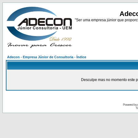
Adeco
"Ser uma empresa júnior que proporci
Adecon - Empresa Júnior de Consultoria - Índice
Desculpe mas no momento este pain
Powered by
Tr