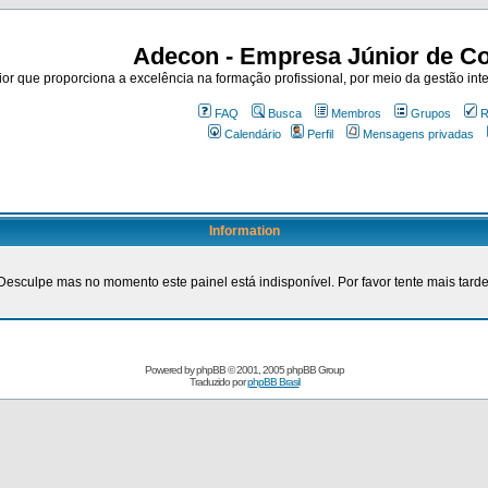
Adecon - Empresa Júnior de Co
r que proporciona a excelência na formação profissional, por meio da gestão inte
FAQ
Busca
Membros
Grupos
R
Calendário
Perfil
Mensagens privadas
Information
Desculpe mas no momento este painel está indisponível. Por favor tente mais tarde
Powered by
phpBB
© 2001, 2005 phpBB Group
Traduzido por
phpBB Brasil