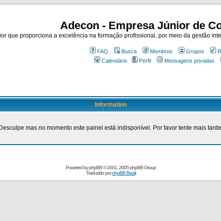
Adecon - Empresa Júnior de Co
r que proporciona a excelência na formação profissional, por meio da gestão inte
FAQ
Busca
Membros
Grupos
R
Calendário
Perfil
Mensagens privadas
Information
Desculpe mas no momento este painel está indisponível. Por favor tente mais tarde
Powered by
phpBB
© 2001, 2005 phpBB Group
Traduzido por
phpBB Brasil