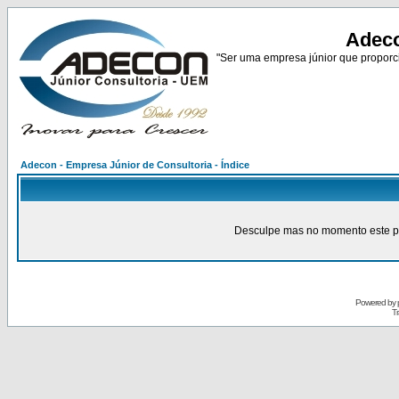
Adeco
"Ser uma empresa júnior que proporci
Adecon - Empresa Júnior de Consultoria - Índice
Desculpe mas no momento este pain
Powered by
Tr