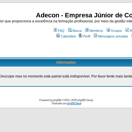
Adecon - Empresa Júnior de Co
r que proporciona a excelência na formação profissional, por meio da gestão inte
FAQ
Busca
Membros
Grupos
R
Calendário
Perfil
Mensagens privadas
Information
Desculpe mas no momento este painel está indisponível. Por favor tente mais tarde
Powered by
phpBB
© 2001, 2005 phpBB Group
Traduzido por
phpBB Brasil