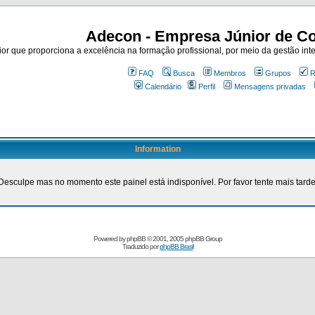
Adecon - Empresa Júnior de Co
r que proporciona a excelência na formação profissional, por meio da gestão inte
FAQ
Busca
Membros
Grupos
R
Calendário
Perfil
Mensagens privadas
Information
Desculpe mas no momento este painel está indisponível. Por favor tente mais tarde
Powered by
phpBB
© 2001, 2005 phpBB Group
Traduzido por
phpBB Brasil