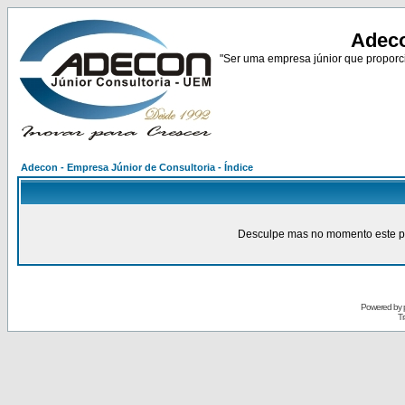
Adeco
"Ser uma empresa júnior que proporci
Adecon - Empresa Júnior de Consultoria - Índice
Desculpe mas no momento este pain
Powered by
Tr