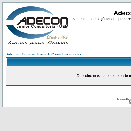
Adeco
"Ser uma empresa júnior que proporci
Adecon - Empresa Júnior de Consultoria - Índice
Desculpe mas no momento este pain
Powered by
Tr