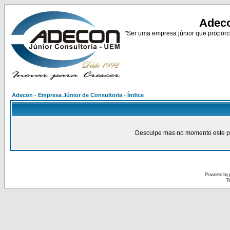
Adeco
"Ser uma empresa júnior que proporci
Adecon - Empresa Júnior de Consultoria - Índice
Desculpe mas no momento este pain
Powered by
Tr