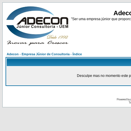
Adeco
"Ser uma empresa júnior que proporci
Adecon - Empresa Júnior de Consultoria - Índice
Desculpe mas no momento este pain
Powered by
Tr