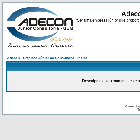
Adeco
"Ser uma empresa júnior que proporci
Adecon - Empresa Júnior de Consultoria - Índice
Desculpe mas no momento este pain
Powered by
Tr