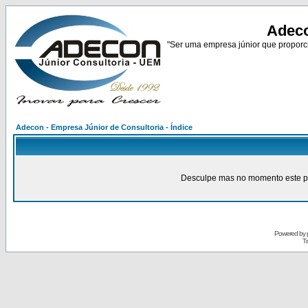
Adeco
"Ser uma empresa júnior que proporci
Adecon - Empresa Júnior de Consultoria - Índice
Desculpe mas no momento este pain
Powered by
Tr