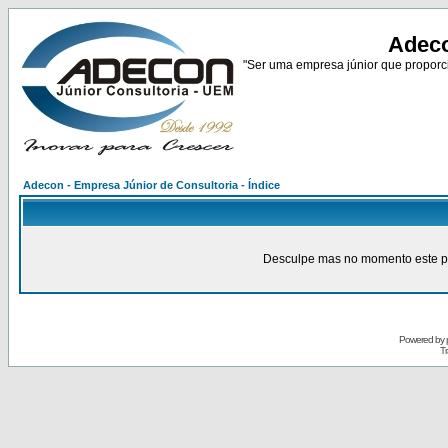
Adeco
"Ser uma empresa júnior que proporci
Adecon - Empresa Júnior de Consultoria - Índice
Desculpe mas no momento este pain
Powered by
Tr