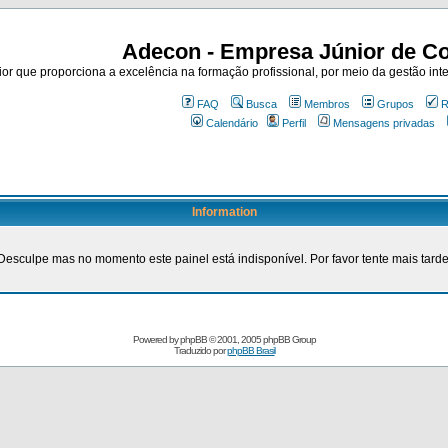
Adecon - Empresa Júnior de Co
r que proporciona a excelência na formação profissional, por meio da gestão inte
FAQ
Busca
Membros
Grupos
R
Calendário
Perfil
Mensagens privadas
Information
Desculpe mas no momento este painel está indisponível. Por favor tente mais tarde
Powered by
phpBB
© 2001, 2005 phpBB Group
Traduzido por
phpBB Brasil