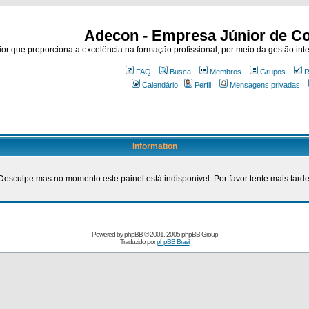
Adecon - Empresa Júnior de Co
r que proporciona a excelência na formação profissional, por meio da gestão inte
FAQ
Busca
Membros
Grupos
R
Calendário
Perfil
Mensagens privadas
Information
Desculpe mas no momento este painel está indisponível. Por favor tente mais tarde
Powered by
phpBB
© 2001, 2005 phpBB Group
Traduzido por
phpBB Brasil