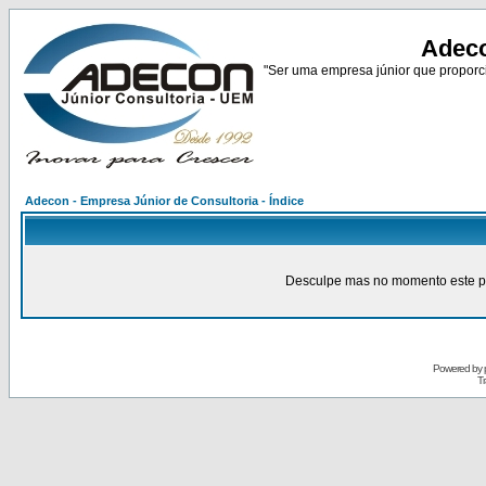
Adeco
"Ser uma empresa júnior que proporci
Adecon - Empresa Júnior de Consultoria - Índice
Desculpe mas no momento este pain
Powered by
Tr