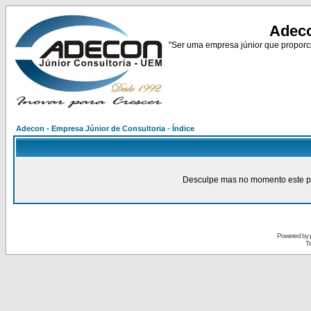
Adeco
"Ser uma empresa júnior que proporci
Adecon - Empresa Júnior de Consultoria - Índice
Desculpe mas no momento este pain
Powered by
Tr