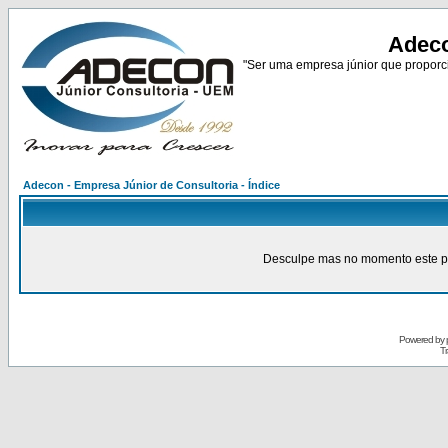
Adeco
"Ser uma empresa júnior que proporci
Adecon - Empresa Júnior de Consultoria - Índice
Desculpe mas no momento este pain
Powered by
Tr